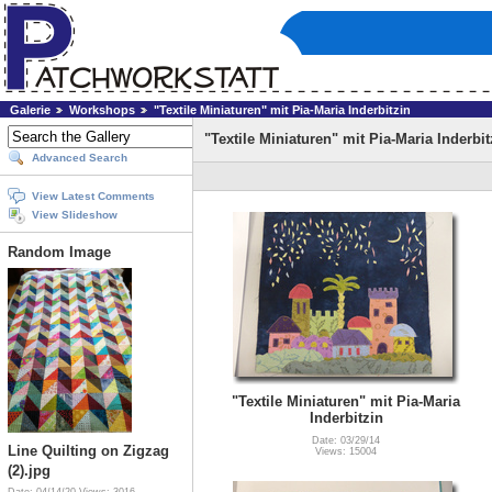
Galerie
Workshops
"Textile Miniaturen" mit Pia-Maria Inderbitzin
"Textile Miniaturen" mit Pia-Maria Inderbit
Advanced Search
View Latest Comments
View Slideshow
Random Image
"Textile Miniaturen" mit Pia-Maria
Inderbitzin
Date: 03/29/14
Line Quilting on Zigzag
Views: 15004
(2).jpg