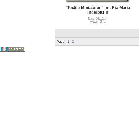
"Textile Miniaturen" mit Pia-Maria
Inderbitzin
Date: 03/29/14
Views: 5842
Page:
1
2