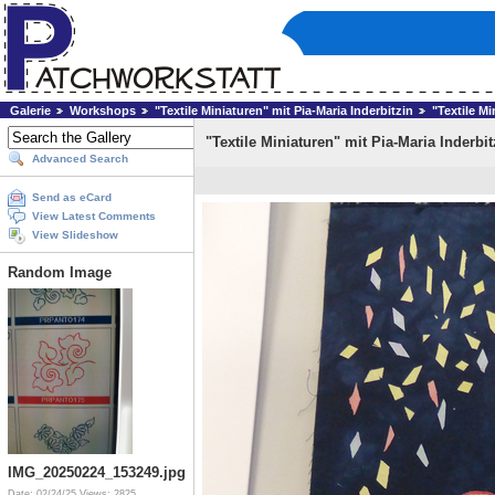
Galerie
Workshops
"Textile Miniaturen" mit Pia-Maria Inderbitzin
"Textile Mi
"Textile Miniaturen" mit Pia-Maria Inderbit
Advanced Search
Send as eCard
View Latest Comments
View Slideshow
Random Image
IMG_20250224_153249.jpg
Date: 02/24/25
Views: 2825