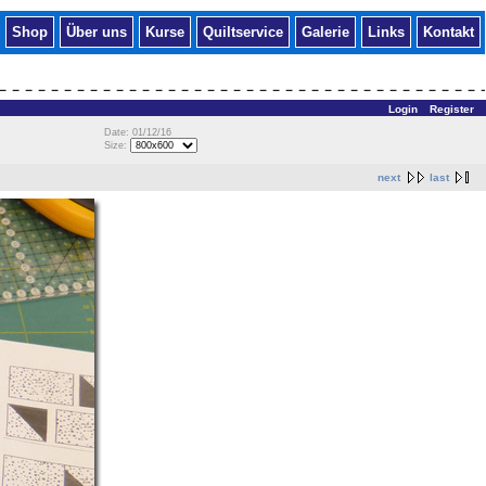
Shop
Über uns
Kurse
Quiltservice
Galerie
Links
Kontakt
Login
Register
Date: 01/12/16
Size:
next
last