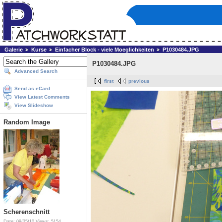
Galerie
Kurse
Einfacher Block - viele Moeglichkeiten
P1030484.JPG
P1030484.JPG
Advanced Search
first
previous
Send as eCard
View Latest Comments
View Slideshow
Random Image
Scherenschnitt
Date: 09/25/10
Views: 5154