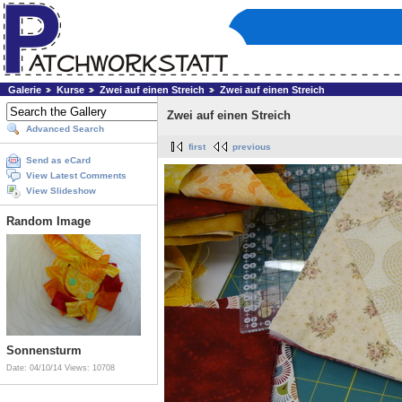
Galerie
Kurse
Zwei auf einen Streich
Zwei auf einen Streich
Zwei auf einen Streich
Advanced Search
first
previous
Send as eCard
View Latest Comments
View Slideshow
Random Image
Sonnensturm
Date: 04/10/14
Views: 10708