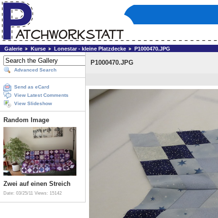
Galerie
Kurse
Lonestar - kleine Platzdecke
P1000470.JPG
P1000470.JPG
Advanced Search
Send as eCard
View Latest Comments
View Slideshow
Random Image
Zwei auf einen Streich
Date: 03/25/11
Views: 15142