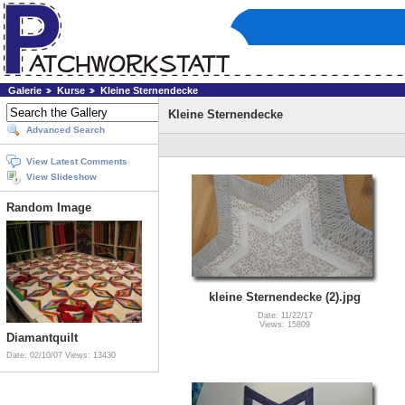
Galerie
Kurse
Kleine Sternendecke
Kleine Sternendecke
Advanced Search
View Latest Comments
View Slideshow
Random Image
kleine Sternendecke (2).jpg
Date: 11/22/17
Views: 15809
Diamantquilt
Date: 02/10/07
Views: 13430