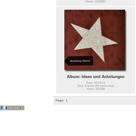
Views: 1319982
Album: Ideen und Anleitungen
Date: 03/25/14
Size: 3 items (89 items total)
Views: 822060
Page:
1