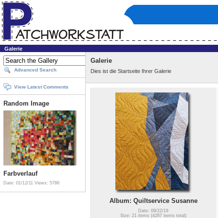
Galerie
Galerie
Advanced Search
Dies ist die Startseite Ihrer Galerie
View Latest Comments
Random Image
Farbverlauf
Date: 01/12/11
Views: 5788
Album: Quiltservice Susanne
Date: 09/22/19
Size: 21 items (4287 items total)