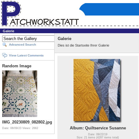
Galerie
Galerie
Advanced Search
Dies ist die Startseite Ihrer Galerie
View Latest Comments
Random Image
IMG_20230809_082802.jpg
Album: Quiltservice Susanne
Date: 08/09/23
Views: 2662
Date: 09/22/19
Size: 21 items (4287 items total)