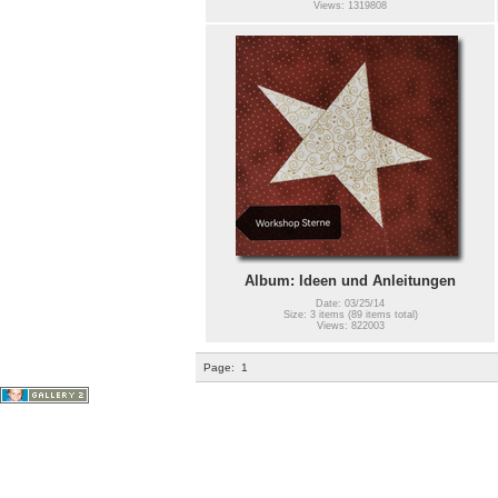
Views: 1319808
Album: Ideen und Anleitungen
Date: 03/25/14
Size: 3 items (89 items total)
Views: 822003
Page:
1